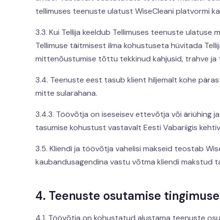
tellimuses teenuste ulatust WiseCleani platvormi k
3.3. Kui Tellija keeldub Tellimuses teenuste ulatuse
Tellimuse täitmisest ilma kohustuseta hüvitada Tellij
mittenõustumise tõttu tekkinud kahjusid, trahve ja 
3.4. Teenuste eest tasub klient hiljemalt kohe pära
mitte sularahana.
3.4.3. Töövõtja on iseseisev ettevõtja või äriühing
tasumise kohustust vastavalt Eesti Vabariigis kehtiv
3.5. Kliendi ja töövõtja vahelisi makseid teostab Wi
kaubandusagendina vastu võtma kliendi makstud ta
4. Teenuste osutamise tingimus
4.1. Töövõtja on kohustatud alustama teenuste osuta