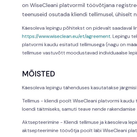
on WiseCleani platvormil töövõtjana registree
teenuseid osutada kliendi tellimusel, ühiselt 
Käesoleva lepingu põhitekst on pidevalt saadaval ling
https://www.wiseclean.eu/et/agreement
. Lepingu te
platvormi kaudu esitatud tellimusega (nagu on määra
tellimuse vastuvõtt moodustavad individuaalse lepin
MÕISTED
Käesoleva lepingu tähenduses kasutatakse järgmisi m
Tellimus - kliendi poolt WiseCleani platvormi kaudu
loendi täitmiseks, samuti teave nende rakendamise a
Aktsepteerimine - Kliendi tellimuse ja käesoleva lepi
aktsepteerimine töövõtja poolt läbi WiseCleani plat