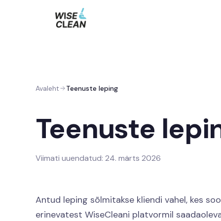
Avaleht
Teenuste leping
Teenuste lepi
Viimati uuendatud: 24. märts 2026
Antud leping sõlmitakse kliendi vahel, kes s
erinevatest WiseCleani platvormil saadaolevat