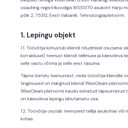
osaühing registrikoodiga 16551370 asukoht Harju ma
põik 2, 75312, Eesti Vabariik; Tehnoloogiaplatvorm.
1. Lepingu objekt
1.1. Töövõtja kohustub kliendi nõudmisel osutama viim
korraldusel) teenust kliendi tellimuse ja käesoleva le
selle vastu võtma ja selle eest tasuma.
Täpne loetelu teenustest, mida töövõtja kliendile o
tingimused on märgitud kliendi WiseCleani platvormi 
WiseCleani platvormi kaudu esitatud täpsustatud te
on käesoleva lepingu lahutamatu osa.
1.2. Töövõtja osutab teenuseid tellija asukohas või m
kohas.