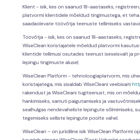
Klient - isik, kes on saanud 18-aastaseks, registre
platvormi klientidele mõeldud tingimustega, et teh
saadaolevate töövõtja teenuste tellimiseks vastaval
Töövõtja - isik, kes on saanud 18-aastaseks, regist
WiseClean koristajatele mõeldud platvormi kasutust
klientide tellimusi osutades teenust iseseisvalt ja
lepingu tingimuste alusel;
WiseClean Platform - tehnoloogiaplatvorm, mis üh
koristajatega, mis sisaldab WiseCleani veebisaiti
htt
rakendust ja WiseCleani tugiteenust, mis on mõeld
hankimiseks, samuti paigutamiseks ja vastuvõtmiseks
sealhulgas nendevaheliste lepingute sõlmimiseks, su
tegemiseks selliste lepingute poolte vahel.
WiseClean – on juriidiline isik WiseClean Platformi
kaupleb nimega WiseClean (Eesti Vabariigi seaduste 