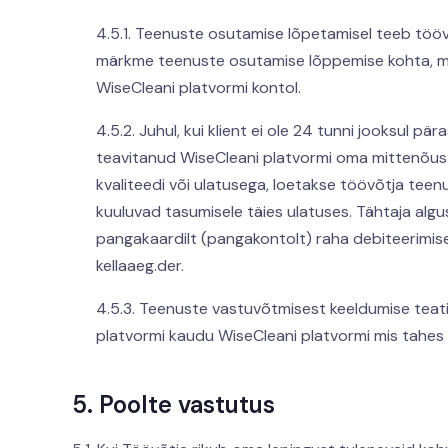
4.5.1. Teenuste osutamise lõpetamisel teeb töö
märkme teenuste osutamise lõppemise kohta, mille
WiseCleani platvormi kontol.
4.5.2. Juhul, kui klient ei ole 24 tunni jooksul 
teavitanud WiseCleani platvormi oma mittenõu
kvaliteedi või ulatusega, loetakse töövõtja tee
kuuluvad tasumisele täies ulatuses. Tähtaja algu
pangakaardilt (pangakontolt) raha debiteerimise
kellaaeg.der.
4.5.3. Teenuste vastuvõtmisest keeldumise teati
platvormi kaudu WiseCleani platvormi mis tahes
5. Poolte vastutus