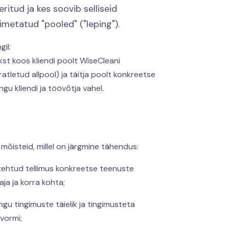
ritud ja kes soovib selliseid
nimetatud "pooled" ("leping").
il:
kst koos kliendi poolt WiseCleani
tletud allpool) ja täitja poolt konkreetse
gu kliendi ja töövõtja vahel.
õisteid, millel on järgmine tähendus:
 tehtud tellimus konkreetse teenuste
ja ja korra kohta;
ngu tingimuste täielik ja tingimusteta
vormi;