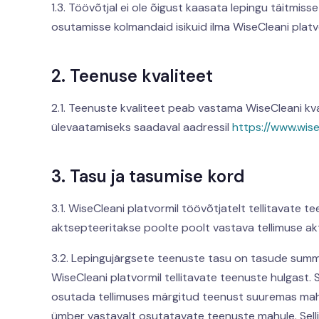
1.3. Töövõtjal ei ole õigust kaasata lepingu täitmiss
osutamisse kolmandaid isikuid ilma WiseCleani platvo
2. Teenuse kvaliteet
2.1. Teenuste kvaliteet peab vastama WiseCleani kva
ülevaatamiseks saadaval aadressil
https://www.wise
3. Tasu ja tasumise kord
3.1. WiseCleani platvormil töövõtjatelt tellitavate 
aktsepteeritakse poolte poolt vastava tellimuse akt
3.2. Lepingujärgsete teenuste tasu on tasude summa 
WiseCleani platvormil tellitavate teenuste hulgast.
osutada tellimuses märgitud teenust suuremas mahus
ümber vastavalt osutatavate teenuste mahule. Selli