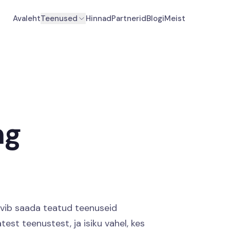
Avaleht
Teenused
Hinnad
Partnerid
Blogi
Meist
ng
oovib saada teatud teenuseid
est teenustest, ja isiku vahel, kes