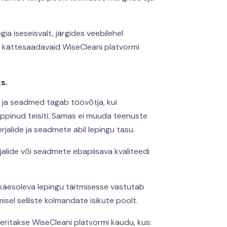
 iseseisvalt, järgides veebilehel
 kättesaadavaid WiseCleani platvormi
s.
d ja seadmed tagab töövõtja, kui
eppinud teisiti. Samas ei muuda teenuste
rjalide ja seadmete abil lepingu tasu.
jalide või seadmete ebapiisava kvaliteedi
käesoleva lepingu täitmisesse vastutab
isel selliste kolmandate isikute poolt.
ritakse WiseCleani platvormi kaudu, kus: