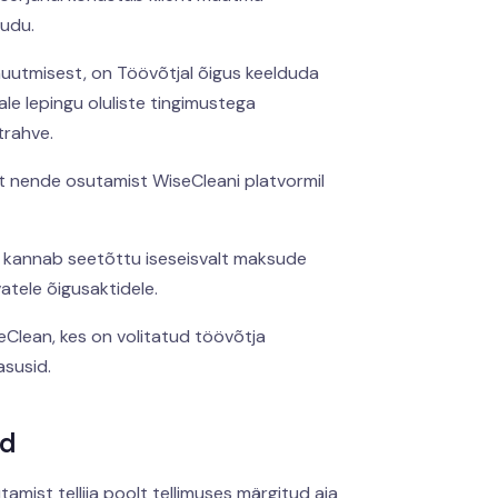
audu.
 muutmisest, on Töövõtjal õigus keelduda
ale lepingu oluliste tingimustega
trahve.
st nende osutamist WiseCleani platvormil
 ja kannab seetõttu iseseisvalt maksude
atele õigusaktidele.
seClean, kes on volitatud töövõtja
susid.
ed
mist tellija poolt tellimuses märgitud aja