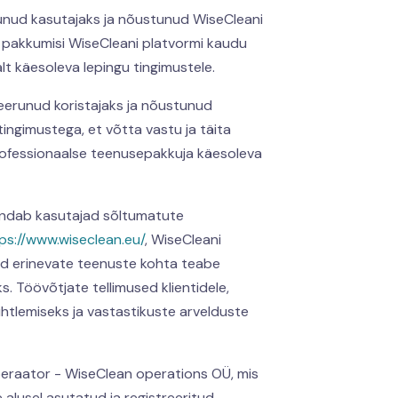
erunud kasutajaks ja nõustunud WiseCleani
a pakkumisi WiseCleani platvormi kaudu
t käesoleva lepingu tingimustele.
reerunud koristajaks ja nõustunud
ingimustega, et võtta vastu ja täita
 professionaalse teenusepakkuja käesoleva
endab kasutajad sõltumatute
ps://www.wiseclean.eu/
, WiseCleani
ud erinevate teenuste kohta teabe
. Töövõtjate tellimused klientidele,
htlemiseks ja vastastikuste arvelduste
 operaator - WiseClean operations OÜ, mis
alusel asutatud ja registreeritud