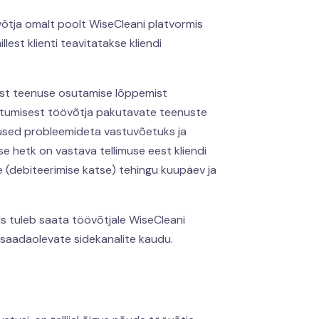
võtja omalt poolt WiseCleani platvormis
st klienti teavitatakse kliendi
pärast teenuse osutamise lõppemist
stumisest töövõtja pakutavate teenuste
nused probleemideta vastuvõetuks ja
se hetk on vastava tellimuse eest kliendi
 (debiteerimise katse) tehingu kuupäev ja
s tuleb saata töövõtjale WiseCleani
 saadaolevate sidekanalite kaudu.