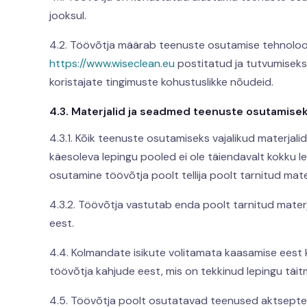
jooksul.
4.2. Töövõtja määrab teenuste osutamise tehnoloogia
https://www.wiseclean.eu
postitatud ja tutvumiseks
koristajate tingimuste kohustuslikke nõudeid.
4.3. Materjalid ja seadmed teenuste osutamisek
4.3.1. Kõik teenuste osutamiseks vajalikud materjali
käesoleva lepingu pooled ei ole täiendavalt kokku l
osutamine töövõtja poolt tellija poolt tarnitud mate
4.3.2. Töövõtja vastutab enda poolt tarnitud mater
eest.
4.4. Kolmandate isikute volitamata kaasamise eest 
töövõtja kahjude eest, mis on tekkinud lepingu täitm
4.5. Töövõtja poolt osutatavad teenused aktseptee