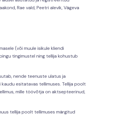
akond, Rae vald, Peetri alevik, Vägeva
asele (või muule isikule kliendi
pingu tingimustel ning tellija kohustub
sutab, nende teenuste ulatus ja
kaudu esitatavas tellimuses. Tellija poolt
llimus, mille töövõtja on aktsepteerinud,
uus tellija poolt tellimuses märgitud