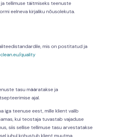
e ja tellimuse täitmiseks teenuste
rmi eelneva kirjaliku nõusolekuta.
liteedistandardile, mis on postitatud ja
clean.eu/quality
teenuste tasu määratakse ja
septeerimise ajal.
iga teenuse eest, mille klient valib
 Samas, kui teostaja tuvastab vajaduse
, siis sellise tellimuse tasu arvestatakse
sel juhul kohustub klient muutma