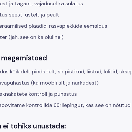
st ja tagant, vajadusel ka sulatus
us seest, ustelt ja pealt
eraamilised plaadid, rasvaplekkide eemaldus
ter (jah, see on ka oluline!)
a magamistoad
s kõikidelt pindadelt, sh pistikud, liistud, lülitid, ukse
vapuhastus (ka mööbli alt ja nurkadest)
 aknakatete kontroll ja puhastus
oovitame kontrollida üürilepingut, kas see on nõutud
 ei tohiks unustada: