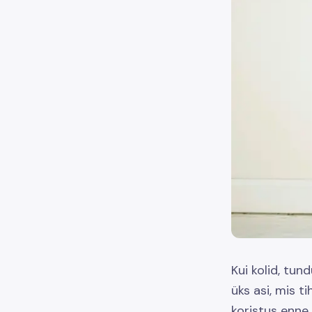
Kui kolid, tun
üks asi, mis t
koristus enne 