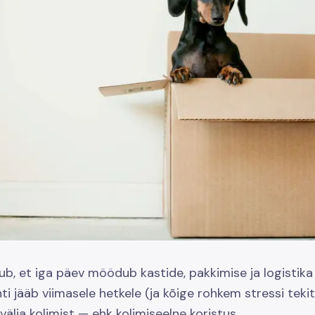
dub, et iga päev möödub kastide, pakkimise ja logistika 
ihti jääb viimasele hetkele (ja kõige rohkem stressi tekit
välja kolimist — ehk kolimiseelne koristus.