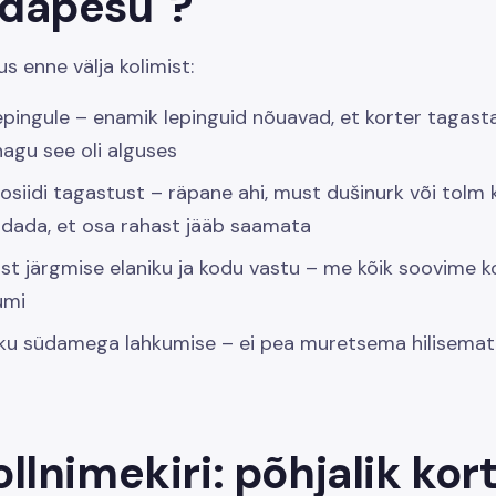
dapesu"?
us enne välja kolimist:
epingule – enamik lepinguid nõuavad, et korter tagas
nagu see oli alguses
siidi tagastust – räpane ahi, must dušinurk või tolm 
dada, et osa rahast jääb saamata
st järgmise elaniku ja kodu vastu – me kõik soovime k
umi
iku südamega lahkumise – ei pea muretsema hilisema
llnimekiri: põhjalik kort