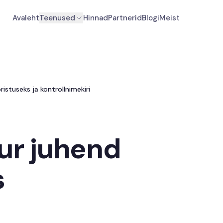
Avaleht
Teenused
Hinnad
Partnerid
Blogi
Meist
ristuseks ja kontrollnimekiri
uur juhend
s