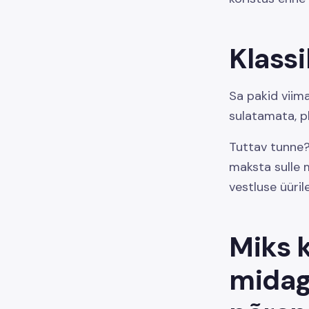
Klassi
Sa pakid viima
sulatamata, pl
Tuttav tunne? 
maksta sulle 
vestluse üüril
Miks k
midagi