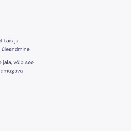
 täis ja
i üleandmine.
 jala, võib see
ebamugava