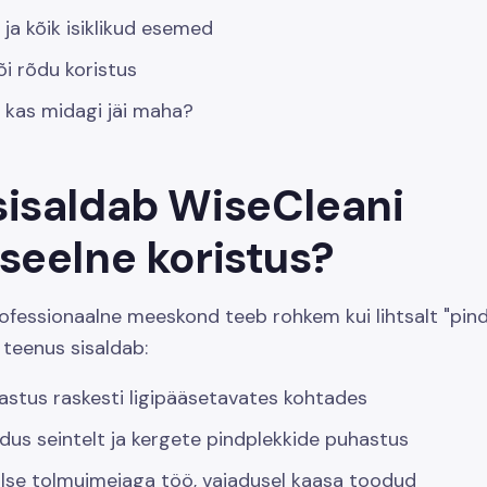
 ja kõik isiklikud esemed
õi rõdu koristus
: kas midagi jäi maha?
sisaldab WiseCleani
seelne koristus?
ofessionaalne meeskond teeb rohkem kui lihtsalt "pin
 teenus sisaldab:
astus raskesti ligipääsetavates kohtades
us seintelt ja kergete pindplekkide puhastus
lse tolmuimejaga töö, vajadusel kaasa toodud