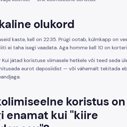
kaline olukord
seid kaste, kell on 22:35. Prügi ootab, külmkapp on veel
iiti ei taha isegi vaadata. Aga homme kell 10 on korter
Kui jätad koristuse viimasele hetkele või teed seda üle
mitusada eurot deposiidist — või vähemalt tekitada 
eandjaga.
olimiseelne koristus on
 enamat kui "kiire