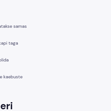
tatakse samas
kapi taga
olida
te kaebuste
eri