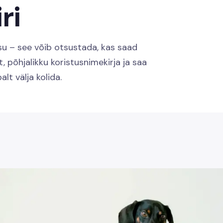
ri
esu – see võib otsustada, kas saad
, põhjalikku koristusnimekirja ja saa
lt välja kolida.