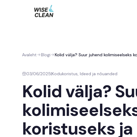
Avaleht
Blogi
Kolid välja? Suur juhend kolimiseelseks ko
03/06/2025
|
Kodukoristus, Ideed ja nõuanded
Kolid välja? S
kolimiseelsek
koristuseks ja