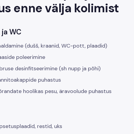
us enne välja kolimist
 ja WC
maldamine (dušš, kraanid, WC-pott, plaadid)
aaside poleerimine
use desinfitseerimine (sh nupp ja põhi)
vannitoakappide puhastus
õrandate hoolikas pesu, äravoolude puhastus
psetusplaadid, restid, uks