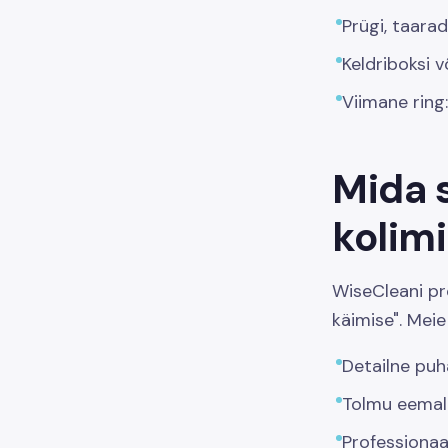
Prügi, taarad
Keldriboksi v
Viimane ring
Mida 
kolimi
WiseCleani pr
käimise". Meie
Detailne puh
Tolmu eemald
Professionaa