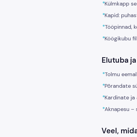
Külmkapp see
Kapid: puhast
Tööpinnad, k
Köögikubu fil
Elutuba j
Tolmu eemaldu
Põrandate sü
Kardinate ja
Aknapesu – s
Veel, mida