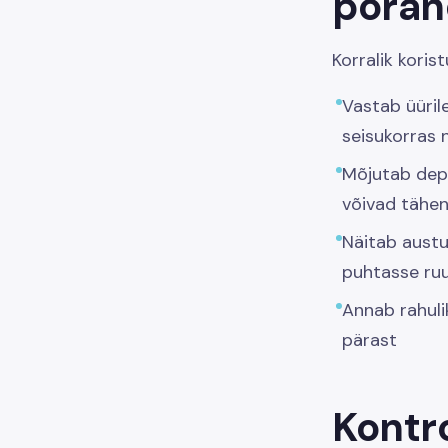
põran
Korralik korist
Vastab üüril
seisukorras 
Mõjutab depo
võivad tähen
Näitab austu
puhtasse ru
Annab rahul
pärast
Kontro