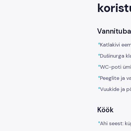
korist
Vannituba
Katlakivi ee
Dušinurga kl
WC-poti ümbr
Peeglite ja 
Vuukide ja p
Köök
Ahi seest: kü